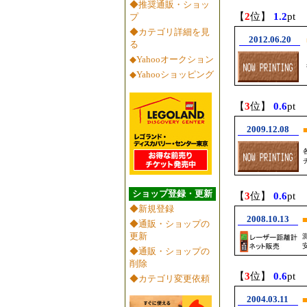
◆推奨通販・ショッ
【
2
位】
1.2
pt
プ
◆カテゴリ詳細を見
2012.06.20
る
◆Yahooオークション
◆Yahooショッピング
【
3
位】
0.6
pt
2009.12.08
ショップ登録・更新
【
3
位】
0.6
pt
◆新規登録
2008.10.13
◆通販・ショップの
更新
◆通販・ショップの
削除
【
3
位】
0.6
pt
◆カテゴリ変更依頼
2004.03.11