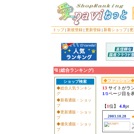
トップ
|
新規登録
|
更新登録
|
新着ショップ
|
更
[総合ランキング]
ショップ検索
13
サイトがラ
◆総合人気ランキン
グ
1/1
ページ目を
◆新着通販・ショッ
プ
【
1
位】
4.8
pt
◆更新通販・ショッ
2003.10.28
プ
◆優良通販・ショッ
プ