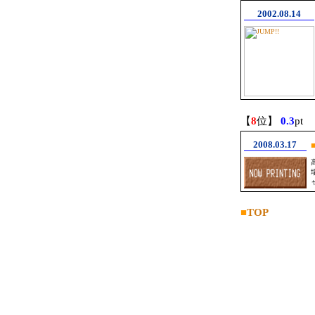
2002.08.14
【
8
位】
0.3
pt
2008.03.17
■
TOP