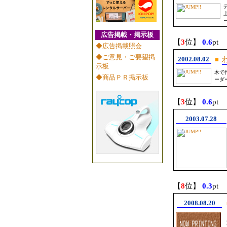
広告掲載・掲示板
【
3
位】
0.6
pt
◆広告掲載照会
◆ご意見・ご要望掲
2002.08.02
■
示板
木で
◆商品ＰＲ掲示板
ーダ
【
3
位】
0.6
pt
2003.07.28
【
8
位】
0.3
pt
2008.08.20