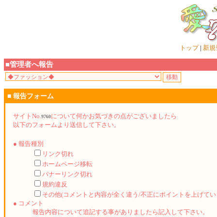
トップ
|
新規
■管理者へ報告
■ 報告フォーム
サイトNo.
について何かお気づきの点がございましたら
9760
以下のフォームより送信して下さい。
● 報告種別
リンク切れ
ホームページ移転
バナーリンク切れ
規約違反
その他(コメントと内容が全く違う/不正にポイントを上げてい
● コメント
報告内容について追記する事がありましたら記入して下さい。