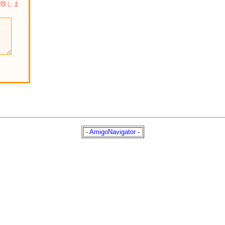
い致しま
-
AmigoNavigator
-