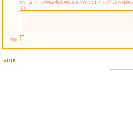
(ホームページ移転の場合移転先をご存じでしたらご記入をお願
す)
■
TOP