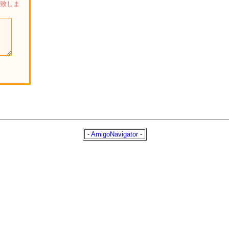
い致しま
-
AmigoNavigator
-