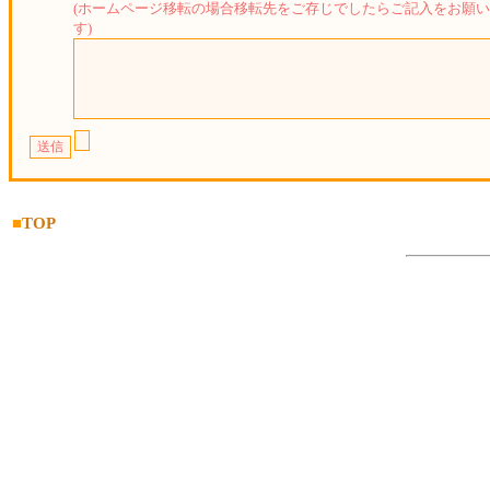
(ホームページ移転の場合移転先をご存じでしたらご記入をお願
す)
■
TOP