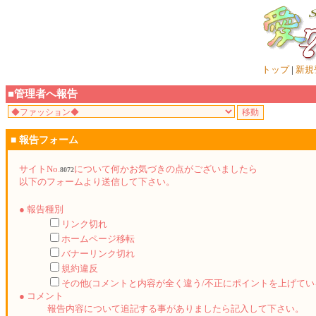
トップ
|
新規
■管理者へ報告
■ 報告フォーム
サイトNo.
について何かお気づきの点がございましたら
8072
以下のフォームより送信して下さい。
● 報告種別
リンク切れ
ホームページ移転
バナーリンク切れ
規約違反
その他(コメントと内容が全く違う/不正にポイントを上げてい
● コメント
報告内容について追記する事がありましたら記入して下さい。