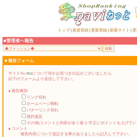
トップ
|
新規登録
|
更新登録
|
新着サイト
|
更
■管理者へ報告
■ 報告フォーム
サイトNo.
について何かお気づきの点がございましたら
7955
以下のフォームより送信して下さい。
● 報告種別
リンク切れ
ホームページ移転
バナーリンク切れ
規約違反
その他(コメントと内容が全く違う/不正にポイントを上げてい
● コメント
報告内容について追記する事がありましたら記入して下さい。