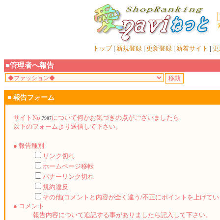
トップ
|
新規登録
|
更新登録
|
新着サイト
|
更
■管理者へ報告
■ 報告フォーム
サイトNo.
について何かお気づきの点がございましたら
7907
以下のフォームより送信して下さい。
● 報告種別
リンク切れ
ホームページ移転
バナーリンク切れ
規約違反
その他(コメントと内容が全く違う/不正にポイントを上げてい
● コメント
報告内容について追記する事がありましたら記入して下さい。