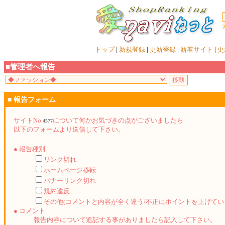
トップ
|
新規登録
|
更新登録
|
新着サイト
|
更
■管理者へ報告
■ 報告フォーム
サイトNo.
について何かお気づきの点がございましたら
4577
以下のフォームより送信して下さい。
● 報告種別
リンク切れ
ホームページ移転
バナーリンク切れ
規約違反
その他(コメントと内容が全く違う/不正にポイントを上げてい
● コメント
報告内容について追記する事がありましたら記入して下さい。