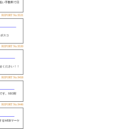
も低い手数料で日
REPORT
No.9531
るポスコ
REPORT
No.9530
せください！！
REPORT
No.9458
す。SEO対
REPORT
No.9446
るWEBマーケ