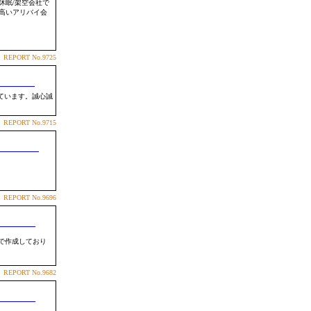
休眠/架空会社で
高いアリバイ会
REPORT
No.9725
ています。誠心誠
REPORT
No.9715
REPORT
No.9696
で作成しており
REPORT
No.9682