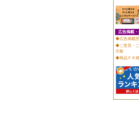
広告掲載・
◆広告掲載
◆ご意見・
示板
◆商品ＰＲ