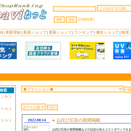
[詳細検索]
録
|
更新登録
|
新着ショップ
|
更新ショップ
|
ランキング
|
優良ショップ
|
推奨
検索
ランキン
・ショッ
・ショッ
2022.08.14
お詫び広告の新聞掲載
■
お詫び広告の新聞掲載などの法定公告もコストダウンでき