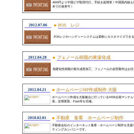
4600円より中国ビザ取得代行、手続き超簡単！中国国内線
本での発券可！
2012.07.06
POS レジ
■
POSレジやハンディーシステムは柔軟にカスタマイズでき
2012.04.28
フェノール樹脂の東栄化成
■
熱硬化性樹脂の射出成形加工、フェノールの金型製作はお任
2012.04.21
ホームページHP作成制作 大阪
■
ホームページ作成を大阪拠点に行っているWEB企画マンナムで
策、定期更新、Flash等を完備。
2010.02.01
不動産 集客 ホームページ制作
■
不動産会社のインターネット集客・ホームページ制作を支援す
ティングカンパニーです。