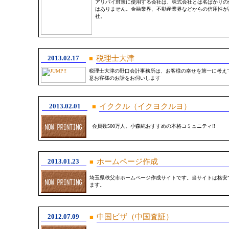
アリバイ対策に使用する会社は、株式会社とは名ばかりの
はありません。金融業界、不動産業界などからの信用性が
社。
2013.02.17
税理士大津
■
税理士大津の野口会計事務所は、お客様の幸せを第一に考え
意お客様のお話をお伺いします
2013.02.01
イククル（イクヨクルヨ）
■
会員数500万人。小森純おすすめの本格コミュニティ!!
2013.01.23
ホームページ作成
■
埼玉県秩父市ホームページ作成サイトです。当サイトは格安
ます。
2012.07.09
中国ビザ（中国査証）
■