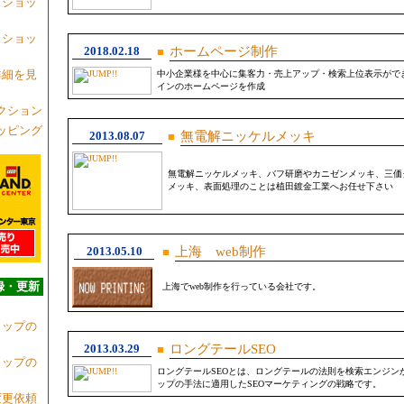
・ショッ
・ショッ
2018.02.18
ホームページ制作
■
詳細を見
中小企業様を中心に集客力・売上アップ・検索上位表示がで
インのホームページを作成
ークション
ョッピング
2013.08.07
無電解ニッケルメッキ
■
無電解ニッケルメッキ、バフ研磨やカニゼンメッキ、三価
メッキ、表面処理のことは植田鍍金工業へお任せ下さい
2013.05.10
上海 web制作
■
録・更新
上海でweb制作を行っている会社です。
ョップの
2013.03.29
ロングテールSEO
■
ョップの
ロングテールSEOとは、ロングテールの法則を検索エンジン
ップの手法に適用したSEOマーケティングの戦略です。
変更依頼