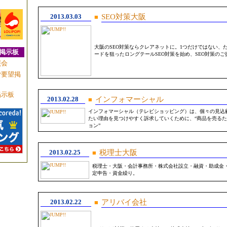
2013.03.03
SEO対策大阪
■
大阪のSEO対策ならクレアネットに。1つだけではない、
掲示板
ードを狙ったロングテールSEO対策を始め、SEO対策のご
照会
ご要望掲
掲示板
2013.02.28
インフォマーシャル
■
インフォマーシャル（テレビショッピング）は、個々の見込
たい理由を見つけやすく訴求していくために、“商品を売る
ョン”
2013.02.25
税理士大阪
■
税理士・大阪・会計事務所・株式会社設立・融資・助成金
定申告・資金繰り。
2013.02.22
アリバイ会社
■