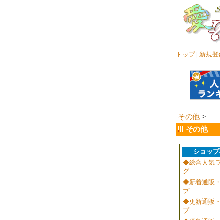
トップ
|
新規登
その他
>
その他
ショップ
◆総合人気
グ
◆新着通販
プ
◆更新通販
プ