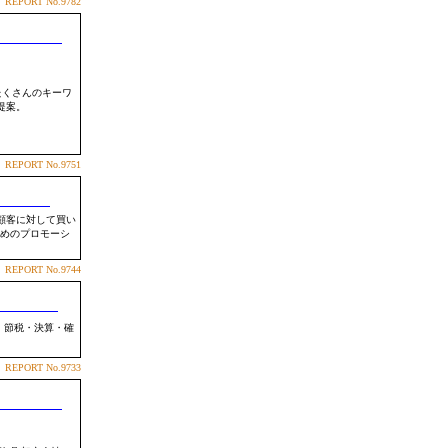
REPORT
No.9782
たくさんのキーワ
提案。
REPORT
No.9751
顧客に対して買い
ためのプロモーシ
REPORT
No.9744
・節税・決算・確
REPORT
No.9733