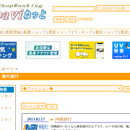
[詳細検索]
録
|
更新登録
|
新着ショップ
|
更新ショップ
|
ランキング
|
優良ショップ
|
推奨
スポーツ
>
・海外旅行
検索
ランキン
・ショッ
・ショッ
2013.02.17
沖縄旅行
■
沖縄旅行へ行くなら格安旅行のエアステ。ビーチ目の前。極