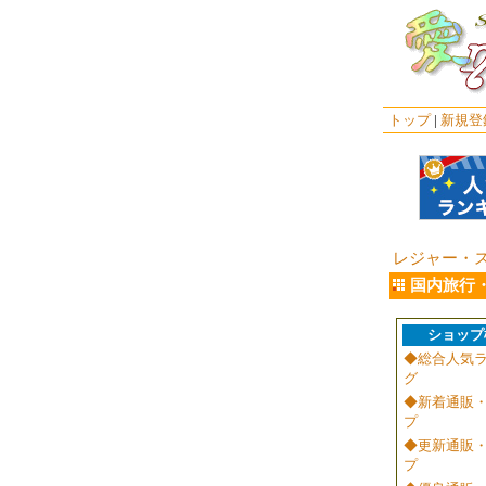
トップ
|
新規登
レジャー・
国内旅行
ショップ
◆総合人気
グ
◆新着通販
プ
◆更新通販
プ