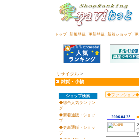
トップ
|
新規登録
|
更新登録
|
新着ショップ
|
更
リサイクル
>
雑貨・小物
ショップ検索
◆総合人気ランキン
グ
◆新着通販・ショッ
2006.04.25
■
プ
◆更新通販・ショッ
プ